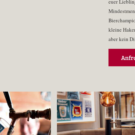
euer Lieblin
Mindestmenge
Bierchampio
kleine Haken
aber kein Di
Anfr