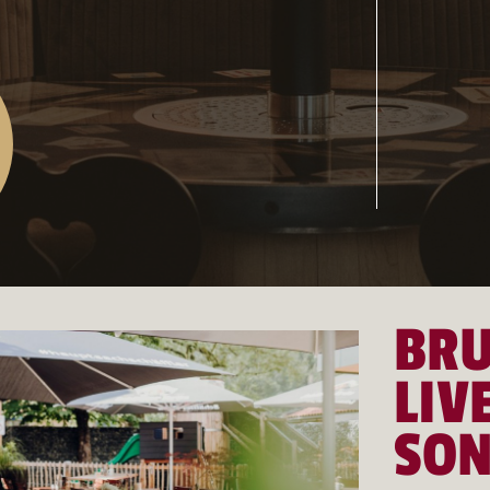
BRU
LIV
SON