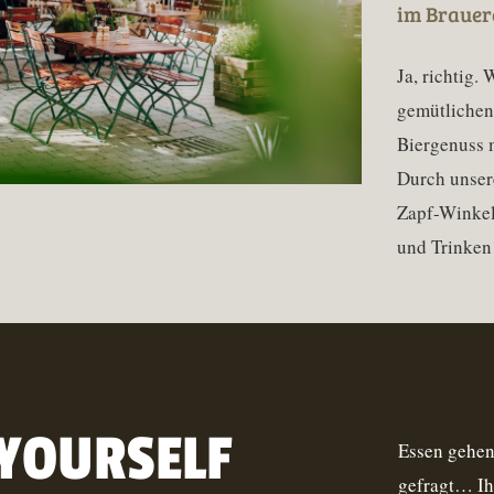
im Brauer
Ja, richtig.
gemütlichen
Biergenuss m
Durch unser
Zapf-Winkel
und Trinken
 YOURSELF
Essen gehen 
gefragt… Ihr