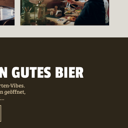
N GUTES BIER
rten-Vibes.
 geöffnet,
t…