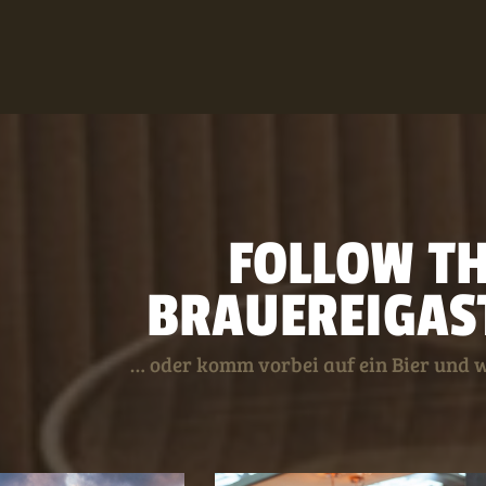
FOLLOW T
BRAUEREI
GAS
… oder komm vorbei auf ein Bier und 