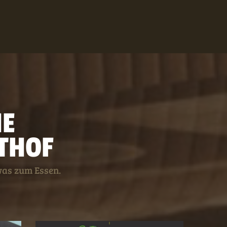
HE
THOF
was zum Essen.