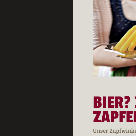
BIER?
ZAPFE
Unser Zapfwinke