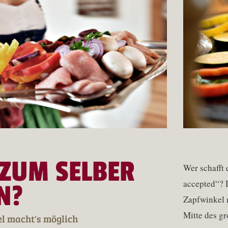
 ZUM SELBER
Wer schafft
accepted“? 
N?
Zapfwinkel m
Mitte des gr
l macht's möglich